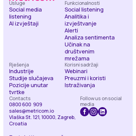
Usluge
Funkcionalnosti
Social media
Social listening
listening
Analitika i
AI izvještaji
izvještvanje
Alerti
Analiza sentimenta
Učinak na
društvenim
mrežama
Rješenja
Korisni sadržaji
Industrije
Webinari
Studije slučajeva
Preuzmi i koristi
Pozicije unutar
Istraživanja
tvrtke
Contacts
Follow us on social
media
0800 600 909
sales@metricom.io
Vlaška St. 121, 10000, Zagreb,
Croatia