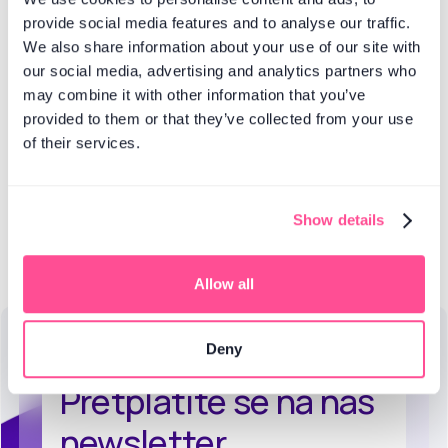
provide social media features and to analyse our traffic.
We also share information about your use of our site with
Četiri načina korištenja
our social media, advertising and analytics partners who
analize sadržaja za vaše
may combine it with other information that you’ve
provided to them or that they’ve collected from your use
poslovanje
of their services.
Preuzmite besplatni PDF i naučite kako
pretvoriti podatke iz medija i s društvenih
mreža u praktične uvide
Show details
Preuzmite
Allow all
Deny
Pretplatite se na naš
newsletter