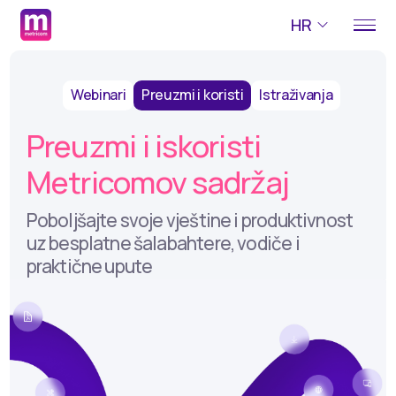
HR
Webinari
Preuzmi i koristi
Istraživanja
Preuzmi i iskoristi
Metricomov sadržaj
Poboljšajte svoje vještine i produktivnost
uz besplatne šalabahtere, vodiče i
praktične upute