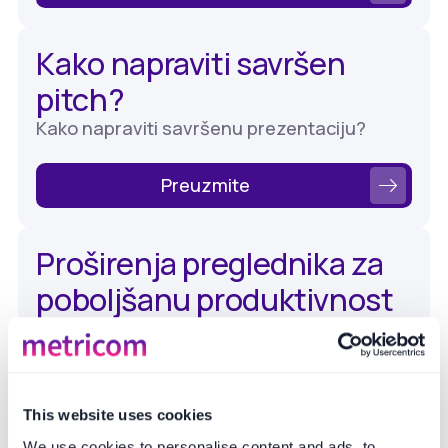
Kako napraviti savršen
pitch?
Kako napraviti savršenu prezentaciju?
Preuzmite
Proširenja preglednika za
poboljšanu produktivnost
Preuzmite ovaj kratki vodič za najbolje
alate za pisanje bilješki, podsjetnike i
organizaciju
This website uses cookies
Preuzmite
We use cookies to personalise content and ads, to