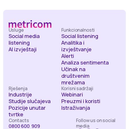
Usluge
Funkcionalnosti
Social media
Social listening
listening
Analitika i
AI izvještaji
izvještvanje
Alerti
Analiza sentimenta
Učinak na
društvenim
mrežama
Rješenja
Korisni sadržaji
Industrije
Webinari
Studije slučajeva
Preuzmi i koristi
Pozicije unutar
Istraživanja
tvrtke
Contacts
Follow us on social
media
0800 600 909