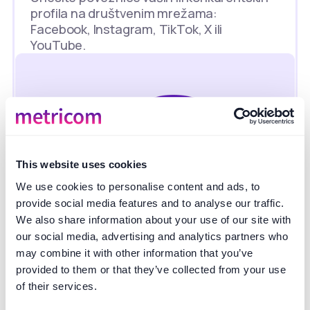
profila na društvenim mrežama:
Facebook, Instagram, TikTok, X ili
YouTube.
This website uses cookies
We use cookies to personalise content and ads, to
provide social media features and to analyse our traffic.
We also share information about your use of our site with
our social media, advertising and analytics partners who
Analizirajte bitne podatke
may combine it with other information that you’ve
provided to them or that they’ve collected from your use
Brzo pristupite angažmanu publike,
reakcijama, komentarima i trendovima o
of their services.
dijeljenju vašeg sadržaja - ukupno ili prema