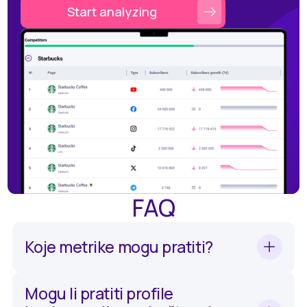
Start analyzing
FAQ
Koje metrike mogu pratiti?
Možete pratiti angažman publike, reakcije,
komentare te dijeljenje vaših objava na
Mogu li pratiti profile
Facebooku, Instagramu, TikToku,