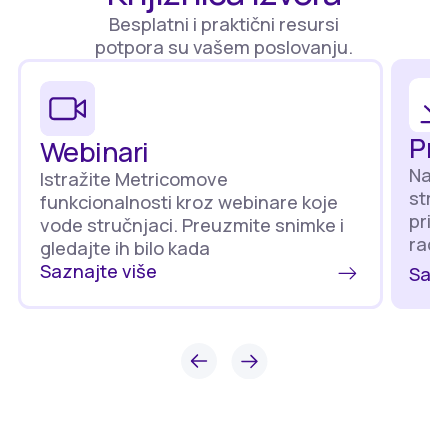
Besplatni i praktični resursi
potpora su vašem poslovanju.
Pr
Webinari
Naba
Istražite Metricomove
stra
funkcionalnosti kroz webinare koje
prim
vode stručnjaci. Preuzmite snimke i
rad
gledajte ih bilo kada
Saznajte više
Sazn